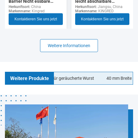
leicht abschälbare
Barrier Nicht essbare
durchsichtige Zellulose-
Herkunftsort:
Jiangsu, China
Polyamid Wurst Gehäuse
Herkunftsort:
China
Markenname:
KINGRED
Markenname:
Kingred
Wurst-Hülle für Hotdogs
Lebensmittelqualität
Kontaktieren Sie uns jetzt
Kontaktieren Sie uns jetzt
Weitere Informationen
Weitere Produkte
lagen Wurstgehäuse für geräucherte Wurst
40 mm Breite LOGO Dr