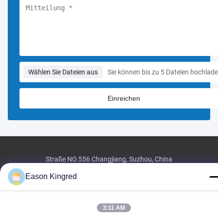
Wählen Sie Dateien aus
Sie können bis zu 5 Dateien hochlade
Straße NO.556 Changjiang, Suzhou, China
Tel:
00-86-13952400342
Eason Kingred
E-Mail:
sales@foodpackingmaterials.com
3:11 AM