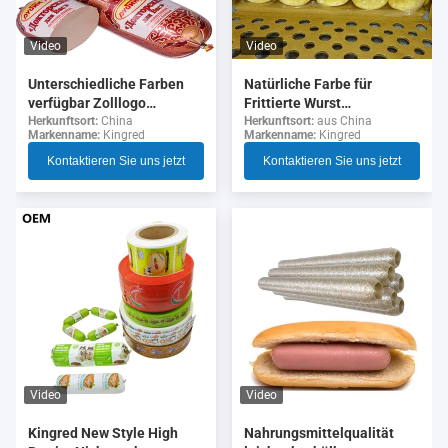
Video
Video
Unterschiedliche Farben
Natürliche Farbe für
verfügbar Zolllogo
Frittierte Wurst
Flexographie Druck 5
Kollagenhülsen
Herkunftsort:
China
Herkunftsort:
aus China
Markenname:
Kingred
Markenname:
Kingred
Schichten Wurst Gehäuse
für Wurst
Kontaktieren Sie uns jetzt
Kontaktieren Sie uns jetzt
Video
Video
Nahrungsmittelqualität
Kingred New Style High