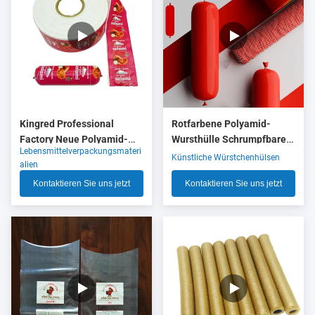
Kingred Professional
Rotfarbene Polyamid-
Factory Neue Polyamid-
Wursthülle Schrumpfbare
Lebensmittelverpackungsmateri
Wurstgehäuse Kunststoff
Nylonhülle mit 5 Schichten
Künstliche Würstchenhülsen
alien
für Lebensmittel OEM
Co-Extrusion für
Kontaktieren Sie uns jetzt
Kontaktieren Sie uns jetzt
Fleischwurstverpackungen