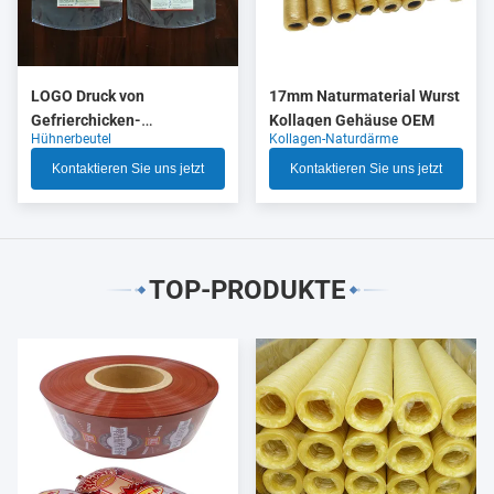
LOGO Druck von
17mm Naturmaterial Wurst
Gefrierchicken-
Kollagen Gehäuse OEM
Hühnerbeutel
Kollagen-Naturdärme
Verpackungen mit hoher
Schrumpfung
Kontaktieren Sie uns jetzt
Kontaktieren Sie uns jetzt
TOP-PRODUKTE