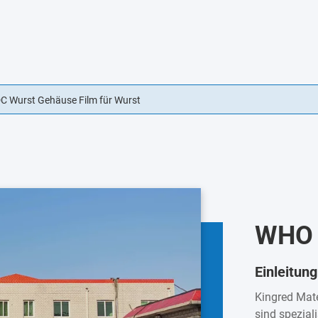
chlässig Würstchenhülle essbar
WHO 
Einleitung
Kingred Mate
sind spezial