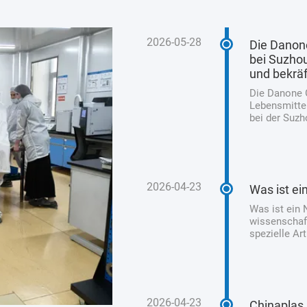
2026-05-28
Die Danone
bei Suzhou
und bekräf
Die Danone 
Lebensmittel
bei der Suzh
abgeschlosse
die Einhaltu
2026-04-23
Was ist ei
Was ist ein 
wissenschaft
spezielle Ar
Würstchen, S
Gegensatz zu
2026-04-23
Chinaplas