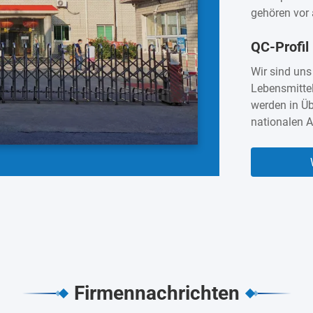
gehören vor 
Aluminiumfol
QC-Profil
Geschäftsbe
aufgebaut.In
Wir sind uns
Indien, Span
Lebensmitte
sich Kingred
werden in Ü
erworben.Sie 
nationalen 
hergestellt 
FDA, SGS und
bereit, une
Qualität uns
Firmennachrichten