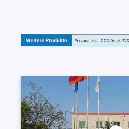
Weitere Produkte
15 mm Kollagenwursthülle dur