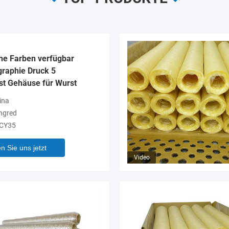
che Farben verfügbar
graphie Druck 5
st Gehäuse für Wurst
ina
ngred
CY35
n Sie uns jetzt
Video