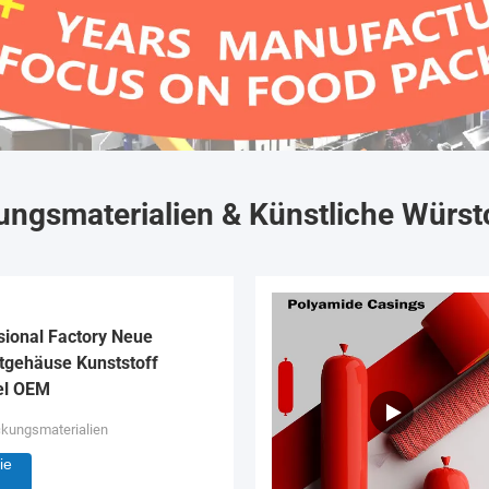
ngsmaterialien & Künstliche Würst
sional Factory Neue
tgehäuse Kunststoff
el OEM
ckungsmaterialien
ie