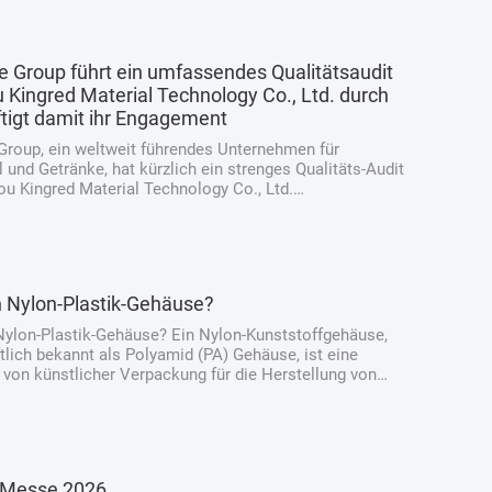
 Group führt ein umfassendes Qualitätsaudit
 Kingred Material Technology Co., Ltd. durch
tigt damit ihr Engagement
Group, ein weltweit führendes Unternehmen für
 und Getränke, hat kürzlich ein strenges Qualitäts-Audit
ou Kingred Material Technology Co., Ltd.
n.unterstreicht sein unerschütterliches Engagement für
ng der höchsten Normen der Produktsicherhe...
n Nylon-Plastik-Gehäuse?
Nylon-Plastik-Gehäuse? Ein Nylon-Kunststoffgehäuse,
lich bekannt als Polyamid (PA) Gehäuse, ist eine
t von künstlicher Verpackung für die Herstellung von
chinken und verarbeiteten Fleischprodukten.Im
 herkömmlichen natürlichen Gehäusen, die ...
 Messe 2026