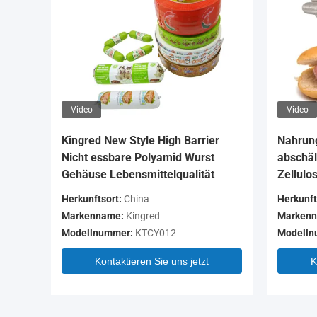
Video
Video
Kingred New Style High Barrier
Nahrung
Nicht essbare Polyamid Wurst
abschäl
Gehäuse Lebensmittelqualität
Zellulo
Herkunftsort:
China
Herkunft
Markenname:
Kingred
Markenn
Modellnummer:
KTCY012
Modelln
Kontaktieren Sie uns jetzt
K