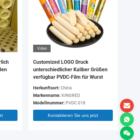
Video
Video
lich
Customized LOGO Druck
OEM-Lo
len
unterschiedlicher Kaliber Größen
Farbe H
verfügbar PVDC-Film für Wurst
Wurstge
Herkunftsort:
China
Herkunft
Markenname:
KINGRED
Markenn
Modellnummer:
PVDC 018
Modelln
zt
Kontaktieren Sie uns jetzt
K