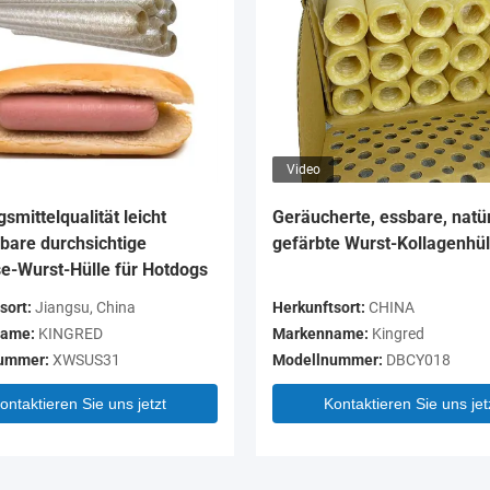
Video
smittelqualität leicht
Geräucherte, essbare, natür
bare durchsichtige
gefärbte Wurst-Kollagenhül
se-Wurst-Hülle für Hotdogs
sort:
Jiangsu, China
Herkunftsort:
CHINA
ame:
KINGRED
Markenname:
Kingred
ummer:
XWSUS31
Modellnummer:
DBCY018
ontaktieren Sie uns jetzt
Kontaktieren Sie uns jet