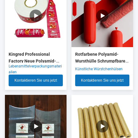
Kingred Professional
Rotfarbene Polyamid-
Factory Neue Polyamid-
Wursthülle Schrumpfbare
Lebensmittelverpackungsmateri
Wurstgehäuse Kunststoff
Nylonhülle mit 5 Schichten
Künstliche Würstchenhülsen
alien
für Lebensmittel OEM
Co-Extrusion für
Kontaktieren Sie uns jetzt
Kontaktieren Sie uns jetzt
Fleischwurstverpackungen