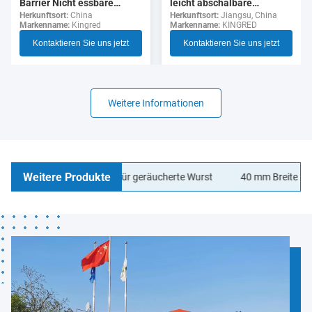
leicht abschälbare
Barrier Nicht essbare
durchsichtige Zellulose-
Herkunftsort:
Jiangsu, China
Polyamid Wurst Gehäuse
Herkunftsort:
China
Markenname:
KINGRED
Markenname:
Kingred
Wurst-Hülle für Hotdogs
Lebensmittelqualität
Kontaktieren Sie uns jetzt
Kontaktieren Sie uns jetzt
Weitere Informationen
Weitere Produkte
agen Wurstgehäuse für geräucherte Wurst
40 mm Breite LOGO Dr