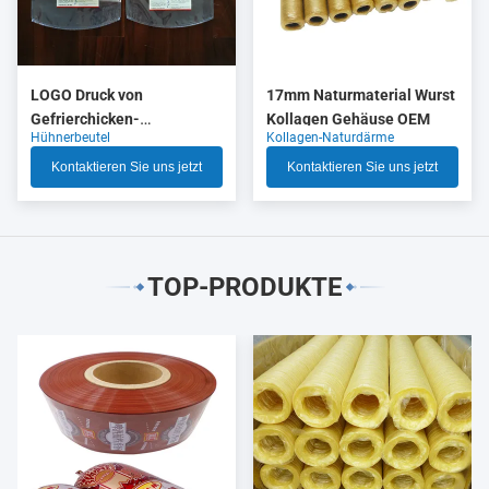
LOGO Druck von
17mm Naturmaterial Wurst
Gefrierchicken-
Kollagen Gehäuse OEM
Hühnerbeutel
Kollagen-Naturdärme
Verpackungen mit hoher
Schrumpfung
Kontaktieren Sie uns jetzt
Kontaktieren Sie uns jetzt
TOP-PRODUKTE