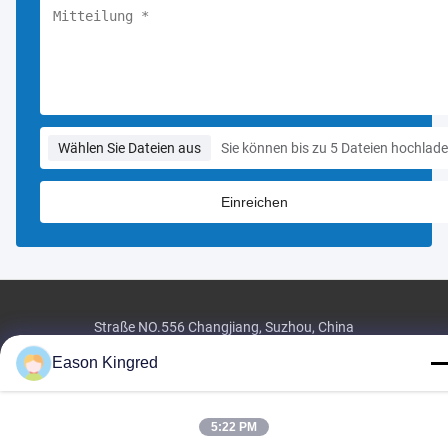
Wählen Sie Dateien aus
Sie können bis zu 5 Dateien hochlade
Straße NO.556 Changjiang, Suzhou, China
Tel:
00-86-13952400342
Eason Kingred
E-Mail:
sales@foodpackingmaterials.com
5:22 PM