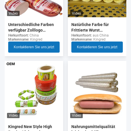
Video
Video
Unterschiedliche Farben
Natürliche Farbe für
verfügbar Zolllogo
Frittierte Wurst
Flexographie Druck 5
Kollagenhülsen
Herkunftsort:
China
Herkunftsort:
aus China
Markenname:
Kingred
Markenname:
Kingred
Schichten Wurst Gehäuse
für Wurst
Kontaktieren Sie uns jetzt
Kontaktieren Sie uns jetzt
Video
Video
Nahrungsmittelqualität
Kingred New Style High