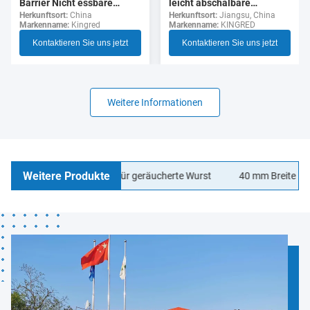
leicht abschälbare
Barrier Nicht essbare
durchsichtige Zellulose-
Herkunftsort:
Jiangsu, China
Polyamid Wurst Gehäuse
Herkunftsort:
China
Markenname:
KINGRED
Markenname:
Kingred
Wurst-Hülle für Hotdogs
Lebensmittelqualität
Kontaktieren Sie uns jetzt
Kontaktieren Sie uns jetzt
Weitere Informationen
Weitere Produkte
lagen Wurstgehäuse für geräucherte Wurst
40 mm Breite LOGO Dr