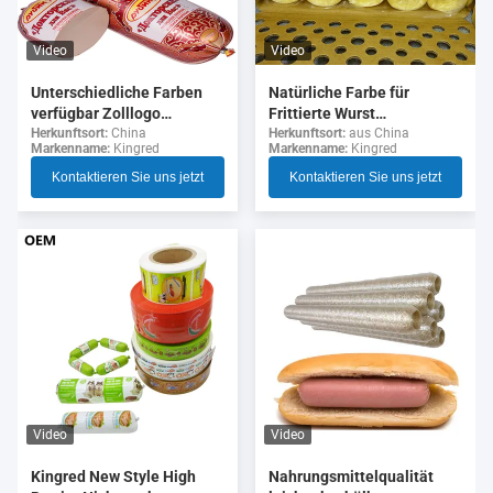
Video
Video
Unterschiedliche Farben
Natürliche Farbe für
verfügbar Zolllogo
Frittierte Wurst
Flexographie Druck 5
Kollagenhülsen
Herkunftsort:
China
Herkunftsort:
aus China
Markenname:
Kingred
Markenname:
Kingred
Schichten Wurst Gehäuse
für Wurst
Kontaktieren Sie uns jetzt
Kontaktieren Sie uns jetzt
Video
Video
Nahrungsmittelqualität
Kingred New Style High