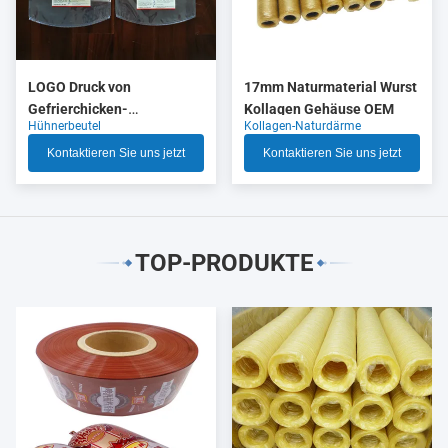
LOGO Druck von
17mm Naturmaterial Wurst
Gefrierchicken-
Kollagen Gehäuse OEM
Hühnerbeutel
Kollagen-Naturdärme
Verpackungen mit hoher
Schrumpfung
Kontaktieren Sie uns jetzt
Kontaktieren Sie uns jetzt
TOP-PRODUKTE