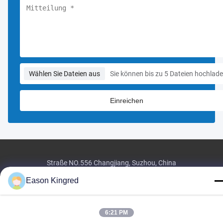
Wählen Sie Dateien aus
Sie können bis zu 5 Dateien hochlade
Straße NO.556 Changjiang, Suzhou, China
Tel:
00-86-13952400342
Eason Kingred
E-Mail:
sales@foodpackingmaterials.com
6:21 PM