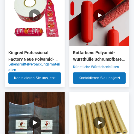
Kingred Professional
Rotfarbene Polyamid-
Factory Neue Polyamid-
Wursthülle Schrumpfbare
Lebensmittelverpackungsmateri
Wurstgehäuse Kunststoff
Nylonhülle mit 5 Schichten
Künstliche Würstchenhülsen
alien
für Lebensmittel OEM
Co-Extrusion für
Kontaktieren Sie uns jetzt
Kontaktieren Sie uns jetzt
Fleischwurstverpackungen