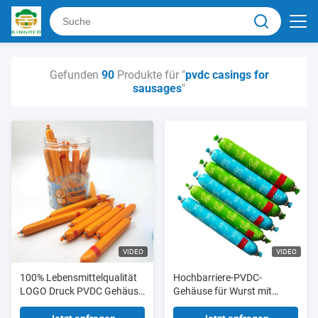
Gefunden
90
Produkte für "
pvdc casings for
sausages
"
VIDEO
VIDEO
100% Lebensmittelqualität
Hochbarriere-PVDC-
LOGO Druck PVDC Gehäuse
Gehäuse für Wurst mit
für Wurst
unterschiedlichem