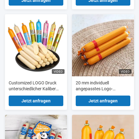
Farbdruck
Jetzt anfragen
Jetzt anfragen
VIDEO
VIDEO
Customized LOGO Druck
20 mm individuell
unterschiedlicher Kaliber
angepasstes Logo-
Größen verfügbar PVDC-
Druckwerk PVDC-
Film für Wurst
Hochbarriere-Wurstgehäuse
Jetzt anfragen
Jetzt anfragen