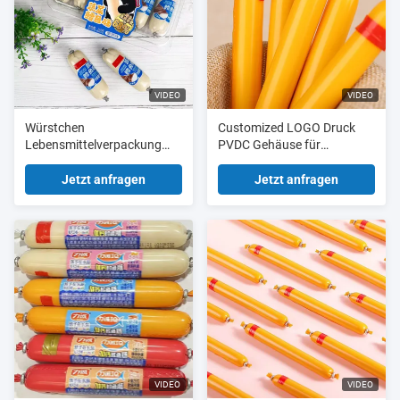
VIDEO
VIDEO
Würstchen
Customized LOGO Druck
Lebensmittelverpackung
PVDC Gehäuse für
Fim Hochbarriere PVDC
Hochtemperatur Retort
Gehäuse Film für Würstchen
Wurst
Jetzt anfragen
Jetzt anfragen
VIDEO
VIDEO