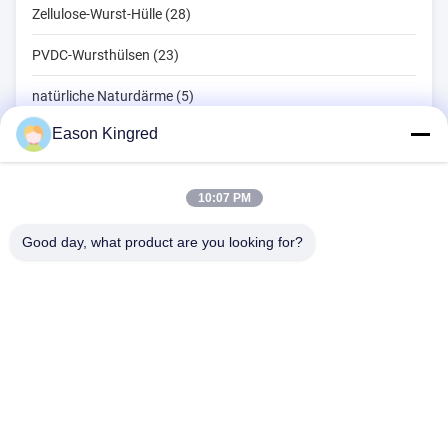
Zellulose-Wurst-Hülle (28)
PVDC-Wursthülsen (23)
natürliche Naturdärme (5)
Eason Kingred
Beutel für Lebensmittelverpackungen (82)
Vakuumbeutel für Lebensmittel (22)
10:07 PM
Lebensmittelverpackungsfolie (39)
Good day, what product are you looking for?
Straße NO.556 Changjiang, Suzhou, China
Tel:
00-86-13952400342
E-Mail:
sales@foodpackingmaterials.com