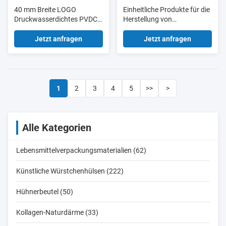
40 mm Breite LOGO
Einheitliche Produkte für die
Druckwasserdichtes PVDC-
Herstellung von
Wurstgehäuse für Würste
Schinkenwurst
Jetzt anfragen
Jetzt anfragen
1
2
3
4
5
>>
>
Alle Kategorien
Lebensmittelverpackungsmaterialien (62)
Künstliche Würstchenhülsen (222)
Hühnerbeutel (50)
Kollagen-Naturdärme (33)