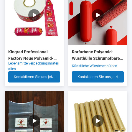
Kingred Professional
Rotfarbene Polyamid-
Factory Neue Polyamid-
Wursthülle Schrumpfbare
Lebensmittelverpackungsmateri
Wurstgehäuse Kunststoff
Nylonhülle mit 5 Schichten
Künstliche Würstchenhülsen
alien
für Lebensmittel OEM
Co-Extrusion für
Kontaktieren Sie uns jetzt
Kontaktieren Sie uns jetzt
Fleischwurstverpackungen