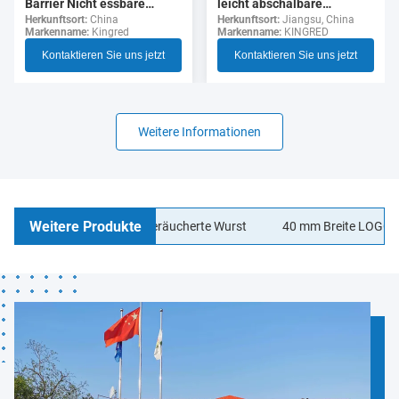
leicht abschälbare
Barrier Nicht essbare
durchsichtige Zellulose-
Herkunftsort:
Jiangsu, China
Polyamid Wurst Gehäuse
Herkunftsort:
China
Markenname:
KINGRED
Markenname:
Kingred
Wurst-Hülle für Hotdogs
Lebensmittelqualität
Kontaktieren Sie uns jetzt
Kontaktieren Sie uns jetzt
Weitere Informationen
Weitere Produkte
 Wurstgehäuse für geräucherte Wurst
40 mm Breite LOGO Druckw