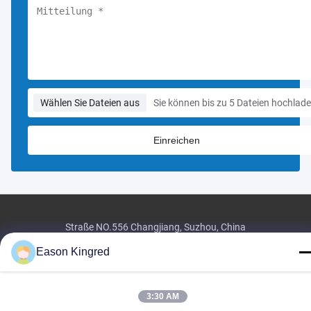
Wählen Sie Dateien aus
Sie können bis zu 5 Dateien hochlade
Straße NO.556 Changjiang, Suzhou, China
Tel:
00-86-13952400342
Eason Kingred
E-Mail:
sales@foodpackingmaterials.com
3:30 AM