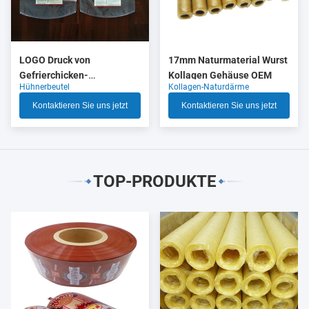
LOGO Druck von
17mm Naturmaterial Wurst
Gefrierchicken-
Kollagen Gehäuse OEM
Hühnerbeutel
Kollagen-Naturdärme
Verpackungen mit hoher
Schrumpfung
Kontaktieren Sie uns jetzt
Kontaktieren Sie uns jetzt
TOP-PRODUKTE