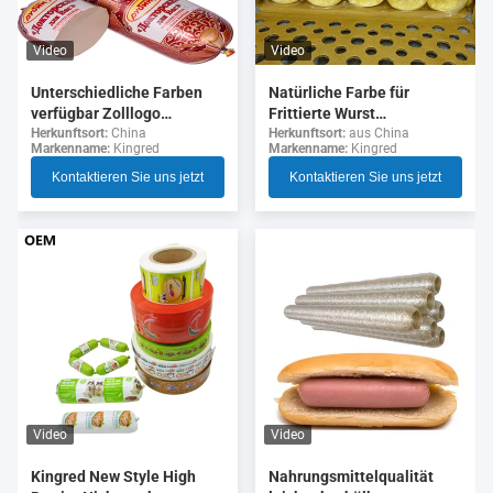
Video
Video
Unterschiedliche Farben
Natürliche Farbe für
verfügbar Zolllogo
Frittierte Wurst
Flexographie Druck 5
Kollagenhülsen
Herkunftsort:
China
Herkunftsort:
aus China
Markenname:
Kingred
Markenname:
Kingred
Schichten Wurst Gehäuse
für Wurst
Kontaktieren Sie uns jetzt
Kontaktieren Sie uns jetzt
Video
Video
Nahrungsmittelqualität
Kingred New Style High