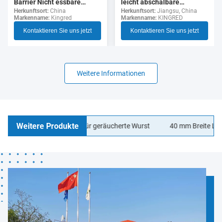
leicht abschälbare
Barrier Nicht essbare
durchsichtige Zellulose-
Herkunftsort:
Jiangsu, China
Polyamid Wurst Gehäuse
Herkunftsort:
China
Markenname:
KINGRED
Markenname:
Kingred
Wurst-Hülle für Hotdogs
Lebensmittelqualität
Kontaktieren Sie uns jetzt
Kontaktieren Sie uns jetzt
Weitere Informationen
Weitere Produkte
agen Wurstgehäuse für geräucherte Wurst
40 mm Breite LOGO Dru