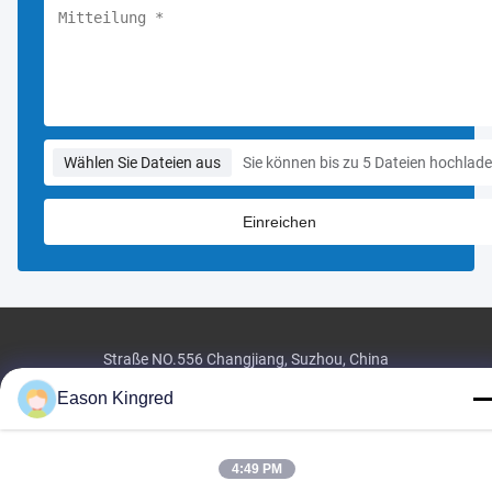
Wählen Sie Dateien aus
Sie können bis zu 5 Dateien hochlade
Straße NO.556 Changjiang, Suzhou, China
Tel:
00-86-13952400342
Eason Kingred
E-Mail:
sales@foodpackingmaterials.com
4:49 PM