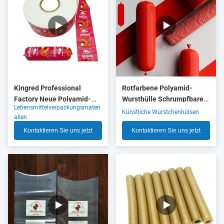
Kingred Professional
Rotfarbene Polyamid-
Factory Neue Polyamid-
Wursthülle Schrumpfbare
Lebensmittelverpackungsmateri
Wurstgehäuse Kunststoff
Nylonhülle mit 5 Schichten
Künstliche Würstchenhülsen
alien
für Lebensmittel OEM
Co-Extrusion für
Kontaktieren Sie uns jetzt
Kontaktieren Sie uns jetzt
Fleischwurstverpackungen