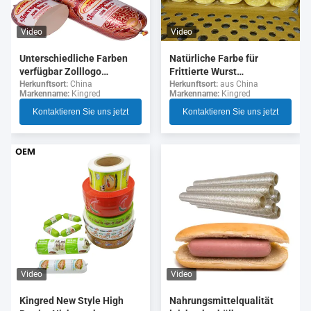
Video
Video
Unterschiedliche Farben
Natürliche Farbe für
verfügbar Zolllogo
Frittierte Wurst
Flexographie Druck 5
Kollagenhülsen
Herkunftsort:
China
Herkunftsort:
aus China
Markenname:
Kingred
Markenname:
Kingred
Schichten Wurst Gehäuse
für Wurst
Kontaktieren Sie uns jetzt
Kontaktieren Sie uns jetzt
Video
Video
Nahrungsmittelqualität
Kingred New Style High