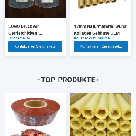
LOGO Druck von
17mm Naturmaterial Wurst
Gefrierchicken-
Kollagen Gehäuse OEM
Hühnerbeutel
Kollagen-Naturdärme
Verpackungen mit hoher
Schrumpfung
Kontaktieren Sie uns jetzt
Kontaktieren Sie uns jetzt
TOP-PRODUKTE