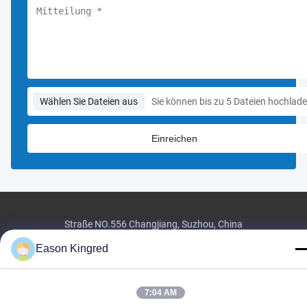
Wählen Sie Dateien aus
Sie können bis zu 5 Dateien hochlade
Straße NO.556 Changjiang, Suzhou, China
Tel:
00-86-13952400342
Eason Kingred
E-Mail:
sales@foodpackingmaterials.com
7:04 AM