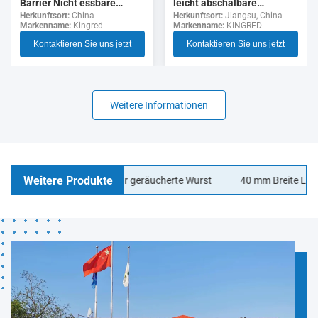
leicht abschälbare
Barrier Nicht essbare
durchsichtige Zellulose-
Herkunftsort:
Jiangsu, China
Polyamid Wurst Gehäuse
Herkunftsort:
China
Markenname:
KINGRED
Markenname:
Kingred
Wurst-Hülle für Hotdogs
Lebensmittelqualität
Kontaktieren Sie uns jetzt
Kontaktieren Sie uns jetzt
Weitere Informationen
Weitere Produkte
agen Wurstgehäuse für geräucherte Wurst
40 mm Breite LOGO Dru