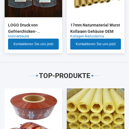
LOGO Druck von
17mm Naturmaterial Wurst
Gefrierchicken-
Kollagen Gehäuse OEM
Hühnerbeutel
Kollagen-Naturdärme
Verpackungen mit hoher
Schrumpfung
Kontaktieren Sie uns jetzt
Kontaktieren Sie uns jetzt
TOP-PRODUKTE