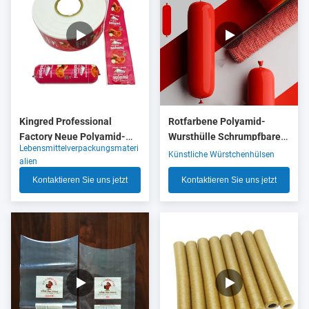
Kingred Professional
Rotfarbene Polyamid-
Factory Neue Polyamid-
Wursthülle Schrumpfbare
Lebensmittelverpackungsmateri
Wurstgehäuse Kunststoff
Nylonhülle mit 5 Schichten
Künstliche Würstchenhülsen
alien
für Lebensmittel OEM
Co-Extrusion für
Kontaktieren Sie uns jetzt
Kontaktieren Sie uns jetzt
Fleischwurstverpackungen