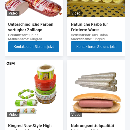
Video
Video
Unterschiedliche Farben
Natürliche Farbe für
verfügbar Zolllogo
Frittierte Wurst
Flexographie Druck 5
Kollagenhülsen
Herkunftsort:
China
Herkunftsort:
aus China
Markenname:
Kingred
Markenname:
Kingred
Schichten Wurst Gehäuse
für Wurst
Kontaktieren Sie uns jetzt
Kontaktieren Sie uns jetzt
Video
Video
Nahrungsmittelqualität
Kingred New Style High