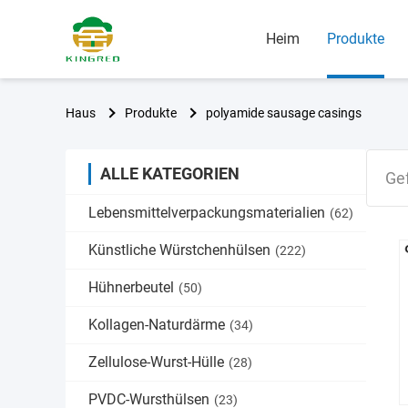
Heim
Produkte
Haus
Produkte
polyamide sausage casings
ALLE KATEGORIEN
Ge
Lebensmittelverpackungsmaterialien
(62)
Künstliche Würstchenhülsen
(222)
Hühnerbeutel
(50)
Kollagen-Naturdärme
(34)
Zellulose-Wurst-Hülle
(28)
PVDC-Wursthülsen
(23)