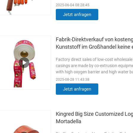
maintaining its integrity. These ...
Weiterl
2025-06-04 08:28:45
Jetzt anfragen
Fabrik-Direktverkauf von koste
Kunststoff im Großhandel keine
Factory direct sales of low-cost wholesal
casings are made by co-extrusion equipme
with high oxygen barrier and high water ba
For Sausages can ...
Weiterlesen
2025-08-28 11:43:38
Jetzt anfragen
Kingred Big Size Customized Log
Mortadella