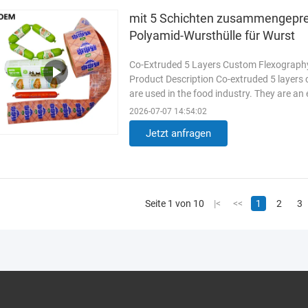
mit 5 Schichten zusammengepres
Polyamid-Wursthülle für Wurst
Co-Extruded 5 Layers Custom Flexograph
Product Description Co-extruded 5 layers
are used in the food industry. They are an
such as turkey breast ...
Weiterlesen
2026-07-07 14:54:02
Jetzt anfragen
Seite 1 von 10
|<
<<
1
2
3