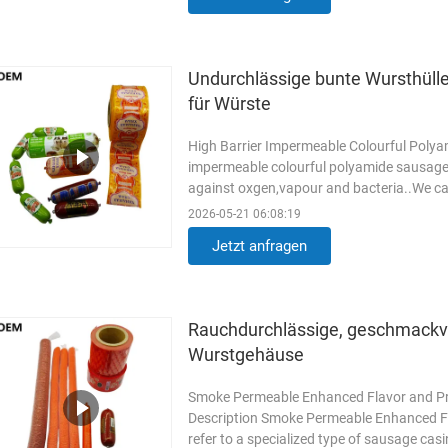
Undurchlässige bunte Wursthülle
für Würste
High Barrier Impermeable Colourful Poly
impermeable colourful polyamide sausage
against oxgen,vapour and bacteria..We ca
brand.The vivid logo printing is ...
Weiterl
2026-05-21 06:08:19
Jetzt anfragen
Rauchdurchlässige, geschmackvo
Wurstgehäuse
Smoke Permeable Enhanced Flavor and Pr
Description Smoke Permeable Enhanced F
refer to a specialized type of sausage ca