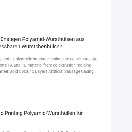
esen
ngünstigen Polyamid-Wursthülsen aus
 essbaren Würstchenhülsen
e plastic polyamide sausage casings no edible sausage
nts PA and PE material from co-extrusion molding,
rrier.Gold Colour 5 Layers Artificial Sausage Casing
o Printing Polyamid-Wursthüllen für