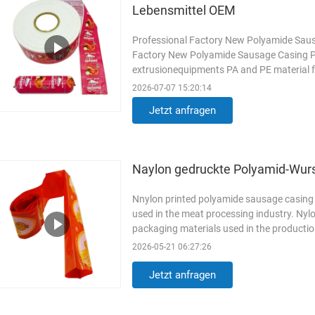
Lebensmittel OEM
Professional Factory New Polyamide Saus
Factory New Polyamide Sausage Casing Pl
extrusionequipments PA and PE material f
high waterbarrier.Gold Colour 5 Layers ...
2026-07-07 15:20:14
Jetzt anfragen
Naylon gedruckte Polyamid-Wur
Nnylon printed polyamide sausage casing 
used in the meat processing industry. Nyl
packaging materials used in the productio
Structure Single layer 3 ...
Weiterlesen
2026-05-21 06:27:26
Jetzt anfragen