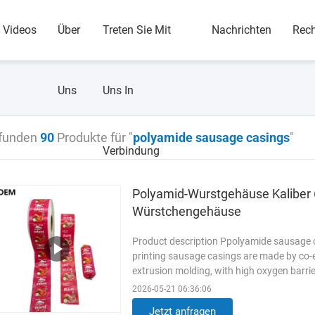
Videos
Über
Treten Sie Mit
Nachrichten
Rec
Uns
Uns In
funden
90
Produkte für "
polyamide sausage casings
"
Verbindung
Polyamid-Wurstgehäuse Kaliber
Würstchengehäuse
Product description Ppolyamide sausage 
printing sausage casings are made by co-
extrusion molding, with high oxygen barri
caliber 60mm customized logo ...
Weiterl
2026-05-21 06:36:06
Jetzt anfragen