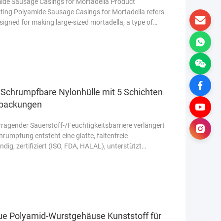
mide Sausage Casings for Mortadella Product
nting Polyamide Sausage Casings for Mortadella refers
signed for making large-sized mortadella, a type of
en
 Schrumpfbare Nylonhülle mit 5 Schichten
erpackungen
rragender Sauerstoff-/Feuchtigkeitsbarriere verlängert
hrumpfung entsteht eine glatte, faltenfreie
ig, zertifiziert (ISO, FDA, HALAL), unterstützt
üllen.
Weiterlesen
ue Polyamid-Wurstgehäuse Kunststoff für