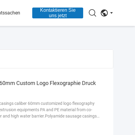
Kontaktieren Sie
htssachen
uns jetzt
 60mm Custom Logo Flexographie Druck
casings caliber 60mm customized logo flexography
extrusion equipments PA and PE material from co-
er and high water barrier.Polyamide sausage casings
esen