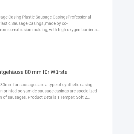
age Casing Plastic Sausage CasingsProfessional
astic Sausage Casings ,made by co-
rom co-extrusion molding, with high oxygen barrier and
Weiterlesen
stgehäuse 80 mm für Würste
80mm for sausages are a type of synthetic casing
on printed polyamide sausage casings are specialized
n of sausages. Product Details 1 Temper: Soft 2