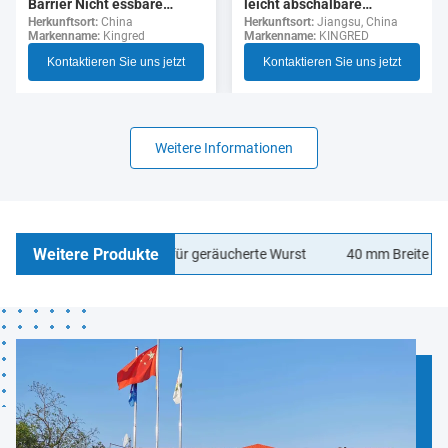
leicht abschälbare
Barrier Nicht essbare
durchsichtige Zellulose-
Herkunftsort:
Jiangsu, China
Polyamid Wurst Gehäuse
Herkunftsort:
China
Markenname:
KINGRED
Markenname:
Kingred
Wurst-Hülle für Hotdogs
Lebensmittelqualität
Kontaktieren Sie uns jetzt
Kontaktieren Sie uns jetzt
Weitere Informationen
Weitere Produkte
lagen Wurstgehäuse für geräucherte Wurst
40 mm Breite LOGO Dr