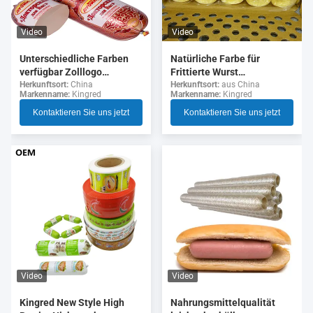
Video
Video
Unterschiedliche Farben
Natürliche Farbe für
verfügbar Zolllogo
Frittierte Wurst
Flexographie Druck 5
Kollagenhülsen
Herkunftsort:
China
Herkunftsort:
aus China
Markenname:
Kingred
Markenname:
Kingred
Schichten Wurst Gehäuse
für Wurst
Kontaktieren Sie uns jetzt
Kontaktieren Sie uns jetzt
Video
Video
Nahrungsmittelqualität
Kingred New Style High