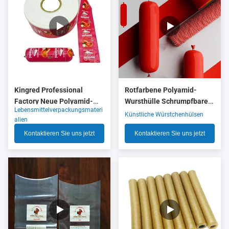
Kingred Professional
Rotfarbene Polyamid-
Factory Neue Polyamid-
Wursthülle Schrumpfbare
Lebensmittelverpackungsmateri
Wurstgehäuse Kunststoff
Nylonhülle mit 5 Schichten
Künstliche Würstchenhülsen
alien
für Lebensmittel OEM
Co-Extrusion für
Kontaktieren Sie uns jetzt
Kontaktieren Sie uns jetzt
Fleischwurstverpackungen