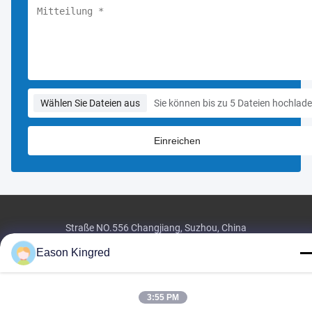
Wählen Sie Dateien aus
Sie können bis zu 5 Dateien hochlade
Straße NO.556 Changjiang, Suzhou, China
Tel:
00-86-13952400342
Eason Kingred
E-Mail:
sales@foodpackingmaterials.com
3:55 PM