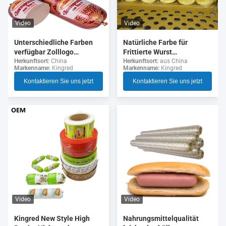
Video
Video
Unterschiedliche Farben
Natürliche Farbe für
verfügbar Zolllogo
Frittierte Wurst
Flexographie Druck 5
Kollagenhülsen
Herkunftsort:
China
Herkunftsort:
aus China
Markenname:
Kingred
Markenname:
Kingred
Schichten Wurst Gehäuse
für Wurst
Kontaktieren Sie uns jetzt
Kontaktieren Sie uns jetzt
Video
Video
Nahrungsmittelqualität
Kingred New Style High