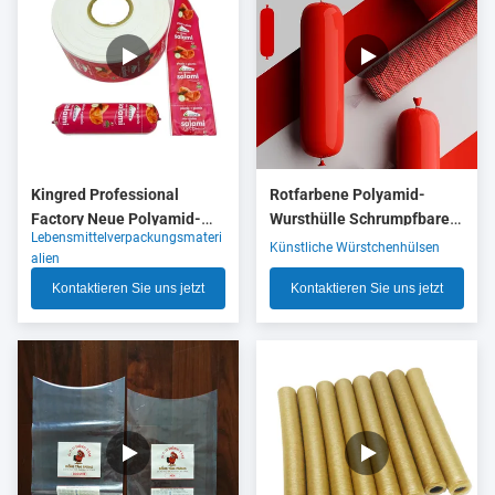
Kingred Professional
Rotfarbene Polyamid-
Factory Neue Polyamid-
Wursthülle Schrumpfbare
Lebensmittelverpackungsmateri
Wurstgehäuse Kunststoff
Nylonhülle mit 5 Schichten
Künstliche Würstchenhülsen
alien
für Lebensmittel OEM
Co-Extrusion für
Kontaktieren Sie uns jetzt
Kontaktieren Sie uns jetzt
Fleischwurstverpackungen