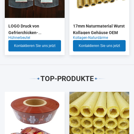
LOGO Druck von
17mm Naturmaterial Wurst
Gefrierchicken-
Kollagen Gehäuse OEM
Hühnerbeutel
Kollagen-Naturdärme
Verpackungen mit hoher
Schrumpfung
Kontaktieren Sie uns jetzt
Kontaktieren Sie uns jetzt
TOP-PRODUKTE