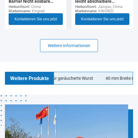
leicht abschälbare
Barrier Nicht essbare
durchsichtige Zellulose-
Herkunftsort:
Jiangsu, China
Polyamid Wurst Gehäuse
Herkunftsort:
China
Markenname:
KINGRED
Markenname:
Kingred
Wurst-Hülle für Hotdogs
Lebensmittelqualität
Kontaktieren Sie uns jetzt
Kontaktieren Sie uns jetzt
Weitere Informationen
Weitere Produkte
agen Wurstgehäuse für geräucherte Wurst
40 mm Breite LOGO Dru