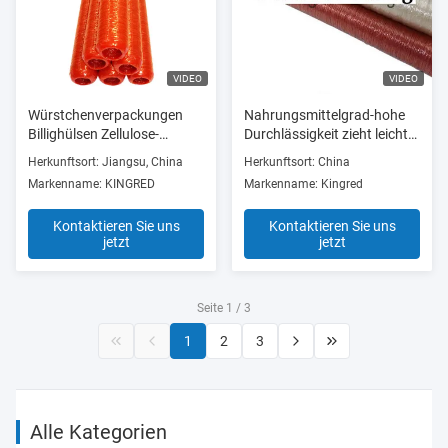
VIDEO
VIDEO
Würstchenverpackungen
Nahrungsmittelgrad-hohe
Billighülsen Zellulose-
Durchlässigkeit zieht leicht
Nahrungsmittelhülsen OEM
weg ZelluloseNaturdärmen
Herkunftsort: Jiangsu, China
Herkunftsort: China
ab
Markenname: KINGRED
Markenname: Kingred
Kontaktieren Sie uns
Kontaktieren Sie uns
jetzt
jetzt
Seite 1 / 3
1
2
3
Alle Kategorien