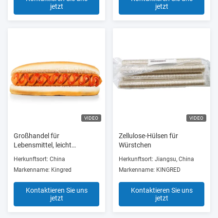
jetzt
jetzt
VIDEO
VIDEO
Großhandel für
Zellulose-Hülsen für
Lebensmittel, leicht
Würstchen
abschälbare
Herkunftsort: China
Herkunftsort: Jiangsu, China
Zellulosegehäuse für Wurst
Markenname: Kingred
Markenname: KINGRED
Kontaktieren Sie uns
Kontaktieren Sie uns
jetzt
jetzt