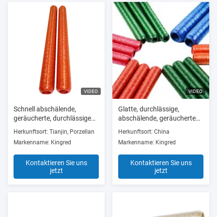
VIDEO
VIDEO
Schnell abschälende,
Glatte, durchlässige,
geräucherte, durchlässige
abschälende, geräucherte
Zellulose-Wurstgehäuse für
Zellulosehülsen für frische
Herkunftsort: Tianjin, Porzellan
Herkunftsort: China
Hotdogs
Wurst
Markenname: Kingred
Markenname: Kingred
Kontaktieren Sie uns
Kontaktieren Sie uns
jetzt
jetzt