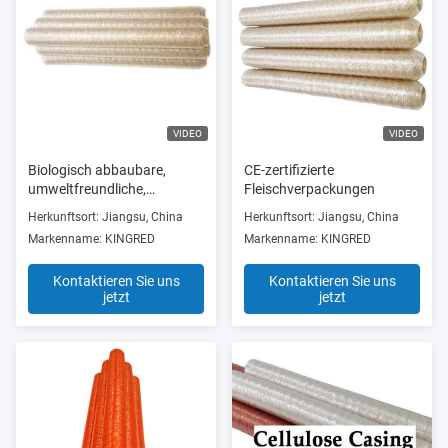
VIDEO
VIDEO
Biologisch abbaubare,
CE-zertifizierte
umweltfreundliche,
Fleischverpackungen
abschälbare Zellulosehülle
Herkunftsort: Jiangsu, China
Herkunftsort: Jiangsu, China
für Wiener Wurst
Markenname: KINGRED
Markenname: KINGRED
Kontaktieren Sie uns
Kontaktieren Sie uns
jetzt
jetzt