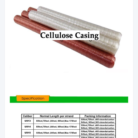
Farbe
Rot, Blau, Durchsichtig, Streifen
Merkmal
Durchlässige Würstchenhülsen
MOQ
1 Karton
Lieferzeit
5 Arbeitstage