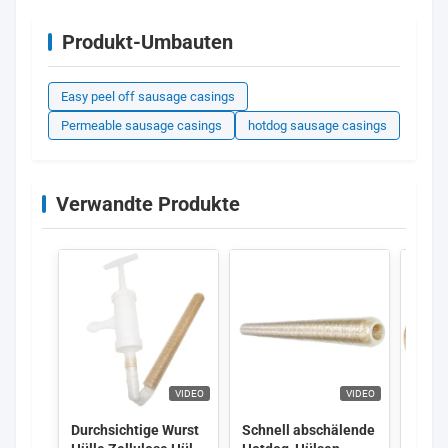
Produkt-Umbauten
Easy peel off sausage casings
Permeable sausage casings
hotdog sausage casings
Verwandte Produkte
VIDEO
VIDEO
Durchsichtige Wurst
Schnell abschälende
Kunst