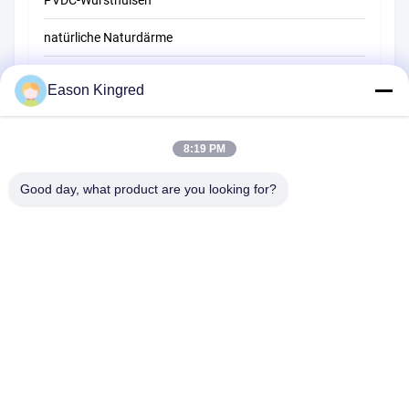
PVDC-Wursthülsen
natürliche Naturdärme
Beutel für Lebensmittelverpackungen
Eason Kingred
Vakuumbeutel für Lebensmittel
8:19 PM
Lebensmittelverpackungsfolie
Good day, what product are you looking for?
Straße NO.556 Changjiang, Suzhou, China
Tel:
00-86-13952400342
E-Mail:
sales@foodpackingmaterials.com