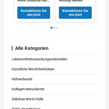
Hülle Zellulose Hülle
Hotdog-Hülsen
Druck
gebratene
Lebe
Durchlässige Wurst
Kontaktieren Sie
Kontaktieren Sie
Kon
Hülle
uns jetzt
uns jetzt
Alle Kategorien
Lebensmittelverpackungsmaterialien
Künstliche Würstchenhülsen
Hühnerbeutel
Kollagen-Naturdärme
Zellulose-Wurst-Hülle