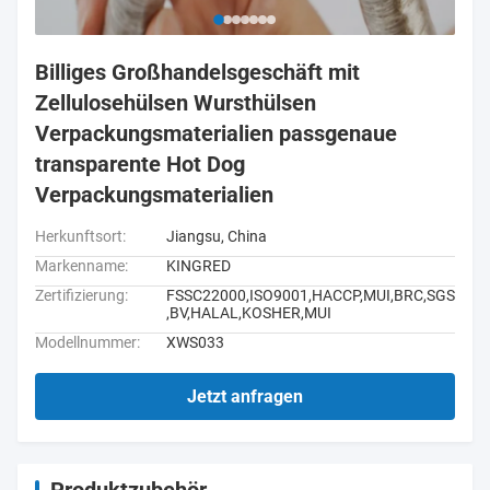
Billiges Großhandelsgeschäft mit
Zellulosehülsen Wursthülsen
Verpackungsmaterialien passgenaue
transparente Hot Dog
Verpackungsmaterialien
Herkunftsort:
Jiangsu, China
Markenname:
KINGRED
Zertifizierung:
FSSC22000,ISO9001,HACCP,MUI,BRC,SGS
,BV,HALAL,KOSHER,MUI
Modellnummer:
XWS033
Jetzt anfragen