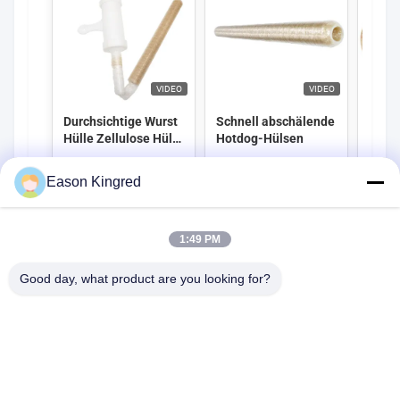
VIDEO
VIDEO
Durchsichtige Wurst
Schnell abschälende
Kunst
Hülle Zellulose Hülle
Hotdog-Hülsen
Druck
gebratene
Lebe
Durchlässige Wurst
Kontaktieren Sie
Kontaktieren Sie
Kon
Eason Kingred
Hülle
uns jetzt
uns jetzt
1:49 PM
Good day, what product are you looking for?
Alle Kategorien
Lebensmittelverpackungsmaterialien
Künstliche Würstchenhülsen