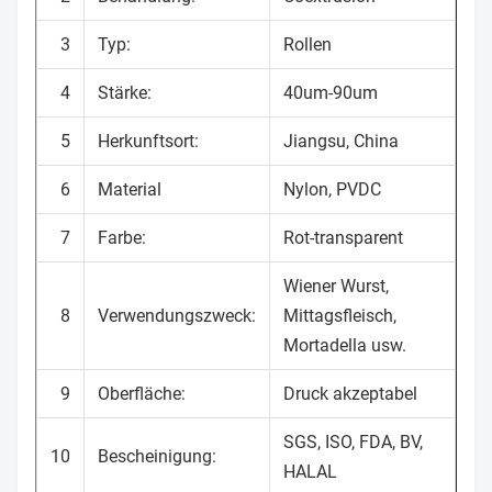
3
Typ:
Rollen
4
Stärke:
40um-90um
5
Herkunftsort:
Jiangsu, China
6
Material
Nylon, PVDC
7
Farbe:
Rot-transparent
Wiener Wurst,
8
Verwendungszweck:
Mittagsfleisch,
Mortadella usw.
9
Oberfläche:
Druck akzeptabel
SGS, ISO, FDA, BV,
10
Bescheinigung:
HALAL