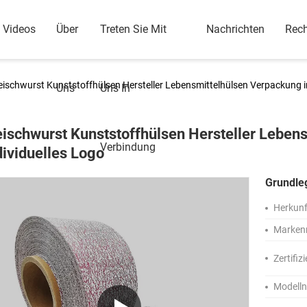
Videos
Über
Treten Sie Mit
Nachrichten
Rec
eischwurst Kunststoffhülsen Hersteller Lebensmittelhülsen Verpackung i
Uns
Uns In
eischwurst Kunststoffhülsen Hersteller Leben
Verbindung
dividuelles Logo
Grundle
Herkunf
Marken
Zertifiz
Modell