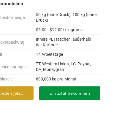
immobilien
50 kg (ohne Druck), 100 kg (ohne
bestellmenge:
Druck)
$5.00 - $12.00/kilograms
Innere PETtaschen, außerhalb
rdverpackung:
der Kartone
it:
14 Arbeitstage
TT, Western Union, LC, Paypal,
gsbedingungen:
DA, Moneygram
higkeit:
800,000 kg pro Monat
 reden jetzt.
Ein Zitat bekommen