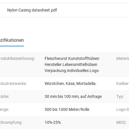
Nylon Casing datasheet.pdf
zifikationen
roduktbezeichnung:
Fleischwurst Kunststoffhülsen
Materia
Hersteller Lebensmittelhülsen
Verpackung individuelles Logo
ndustriezwecke:
Würstchen, Käse, Mortadella.
Kaliber
tärke:
30 mm bis 100 mm, auf Anfrage
Typ:
änge:
500 bis 1000 Meter/Rolle
Logo-D
chrumpfung:
10%-25%
MOQ: