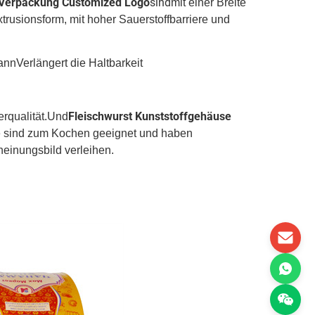
e Verpackung Customized Logo
sind
mit einer Breite
rusionsform, mit hoher Sauerstoffbarriere und
kann
Verlängert die Haltbarkeit
Fleischwurst Kunststoffgehäuse
rqualität.Und
e sind zum Kochen geeignet und haben
einungsbild verleihen.