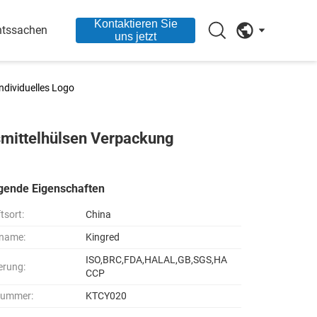
Kontaktieren Sie
htssachen
uns jetzt
ndividuelles Logo
smittelhülsen Verpackung
gende Eigenschaften
tsort:
China
name:
Kingred
ISO,BRC,FDA,HALAL,GB,SGS,HA
ierung:
CCP
nummer:
KTCY020