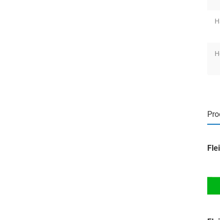
H
H
Pro
Fle