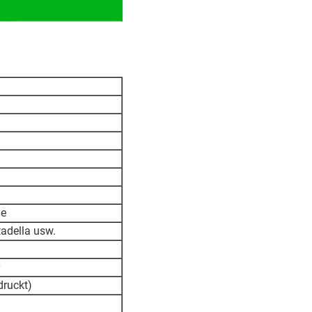
ge
tadella usw.
0
druckt)