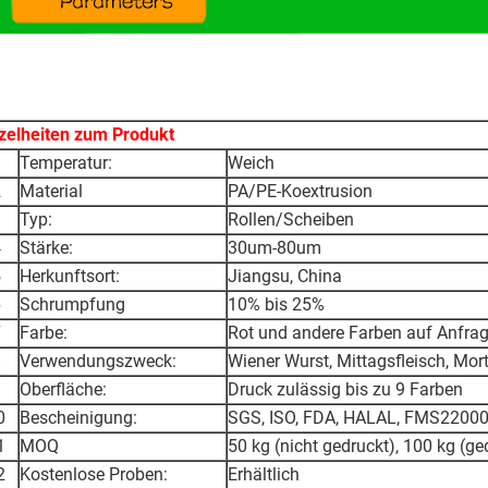
zelheiten zum Produkt
1
Temperatur:
Weich
2
Material
PA/PE-Koextrusion
3
Typ:
Rollen/Scheiben
4
Stärke:
30um-80um
5
Herkunftsort:
Jiangsu, China
6
Schrumpfung
10% bis 25%
7
Farbe:
Rot und andere Farben auf Anfra
8
Verwendungszweck:
Wiener Wurst, Mittagsfleisch, Mor
9
Oberfläche:
Druck zulässig bis zu 9 Farben
0
Bescheinigung:
SGS, ISO, FDA, HALAL, FMS2200
1
MOQ
50 kg (nicht gedruckt), 100 kg (ge
2
Kostenlose Proben:
Erhältlich