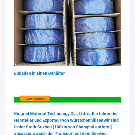
Einladen in einen Behälter
Kingred Material Technology Co., Ltd. ist
Ein führender
Hersteller und Exporteur von Würstchenhülsen
Wir sind
in der Stadt Suzhou (100km von Shanghai entfernt)
ansässig.wo sich der Transport auf dem Seeweg