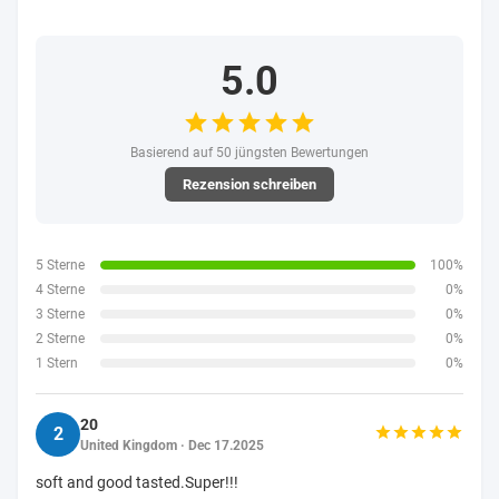
5.0
Basierend auf 50 jüngsten Bewertungen
Rezension schreiben
5 Sterne
100%
4 Sterne
0%
3 Sterne
0%
2 Sterne
0%
1 Stern
0%
20
2
United Kingdom · Dec 17.2025
soft and good tasted.Super!!!