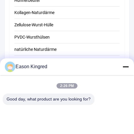
Hühnerbeutel
Kollagen-Naturdärme
Zellulose-Wurst-Hülle
PVDC-Wursthülsen
natürliche Naturdärme
Beutel für Lebensmittelverpackungen
Eason Kingred
Vakuumbeutel für Lebensmittel
Lebensmittelverpackungsfolie
2:26 PM
Good day, what product are you looking for?
Straße NO.556 Changjiang, Suzhou, China
Tel:
00-86-13952400342