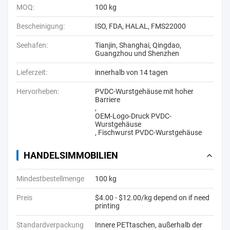
MOQ:
100 kg
Bescheinigung:
ISO, FDA, HALAL, FMS22000
Seehafen:
Tianjin, Shanghai, Qingdao,
Guangzhou und Shenzhen
Lieferzeit:
innerhalb von 14 tagen
Hervorheben:
PVDC-Wurstgehäuse mit hoher
Barriere
,
OEM-Logo-Druck PVDC-
Wurstgehäuse
,
Fischwurst PVDC-Wurstgehäuse
HANDELSIMMOBILIEN
Mindestbestellmenge
100 kg
Preis
$4.00 - $12.00/kg depend on if need
printing
Standardverpackung
Innere PETtaschen, außerhalb der