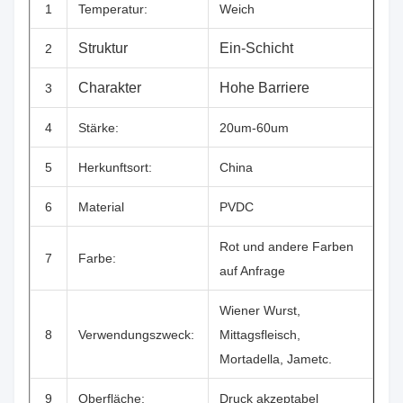
1
Temperatur:
Weich
Struktur
Ein-Schicht
2
Charakter
Hohe Barriere
3
4
Stärke:
20um-60um
5
Herkunftsort:
China
6
Material
PVDC
Rot und andere Farben
7
Farbe:
auf Anfrage
Wiener Wurst,
8
Verwendungszweck:
Mittagsfleisch,
Mortadella, Jametc.
9
Oberfläche:
Druck akzeptabel