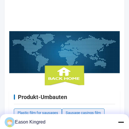
Produkt-Umbauten
Plastic film for sausages
Sausage casings film
PVDC casings for sausages
Eason Kingred